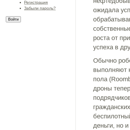
нефтедобыв
Регистрация
Забыли пароль?
ожидала усп
обрабатыва
собственные
роста от пр
успеха в др
Обычно робо
выполняют к
пола (Roomb
дроны тепер
подрядчиков
гражданских
беспилотный
деньги, но 