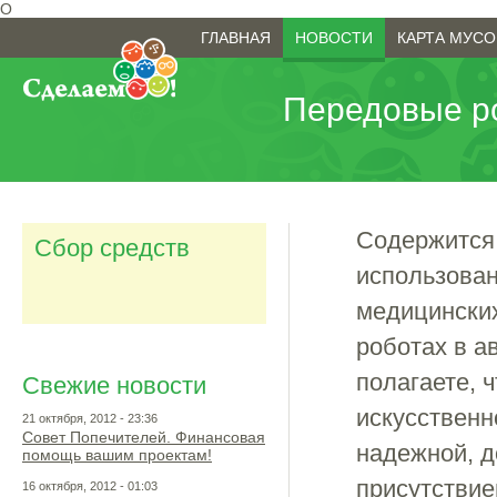
О
Перейти к основному содержанию
Главное меню
ГЛАВНАЯ
НОВОСТИ
КАРТА МУСО
Передовые р
Вы здесь
Содержится
Сбор средств
использован
медицинских
роботах в а
полагаете, 
Свежие новости
искусственн
21 октября, 2012 - 23:36
Совет Попечителей. Финансовая
надежной, д
помощь вашим проектам!
присутствие
16 октября, 2012 - 01:03