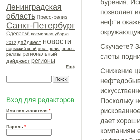
бурения. Ис
Ленинградская
позволяет и
область
Пресс-релиз
нефти окаже
Санкт-Петербург
окружающую 
Сделаем!
всемирная уборка
новости
дайджест
2012
Скучаете? З
пермский край
пост-релиз
пресс-
региональный
релизы
слоты подни
регионы
дайджест
Ещё
Снижение це
Поиск
нефтедобыв
искусственн
Форма поиска
Вход для редакторов
Поскольку 
рискованное
Имя пользователя
*
дает хороши
Пароль
*
компаниям е