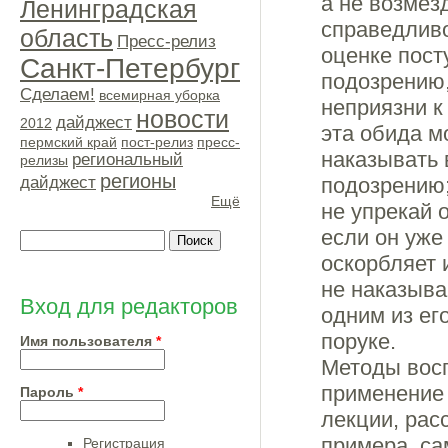
а не возмез
Ленинградская
справедливо
область
Пресс-релиз
оценке пост
Санкт-Петербург
подозрению,
Сделаем!
всемирная уборка
неприязни к
новости
дайджест
2012
эта обида м
пермский край
пост-релиз
пресс-
наказывать 
региональный
релизы
регионы
подозрению
дайджест
Ещё
не упрекай 
если он уже
Поиск
оскорбляет 
Форма поиска
не наказыва
Вход для редакторов
одним из ег
поруке.
Имя пользователя
*
Методы восп
применение 
Пароль
*
лекции, рас
примера, са
Регистрация