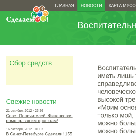
Перейти к основному содержанию
Главное меню
ГЛАВНАЯ
НОВОСТИ
КАРТА МУСО
Воспитательн
Вы здесь
Сбор средств
Воспитатель
иметь лишь 
справедливо
человеческо
высокой тре
Свежие новости
«Моим основ
21 октября, 2012 - 23:36
только мой, 
Совет Попечителей. Финансовая
помощь вашим проектам!
можно больш
16 октября, 2012 - 01:03
можно больш
В Санкт-Петебурге Сделали! 155