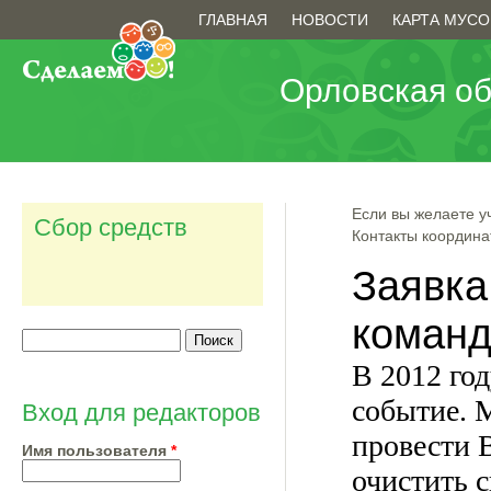
Перейти к основному содержанию
Главное меню
ГЛАВНАЯ
НОВОСТИ
КАРТА МУСО
Орловская об
Вы здесь
Если вы желаете уч
Сбор средств
Контакты координа
Поиск
Форма поиска
Вход для редакторов
Имя пользователя
*