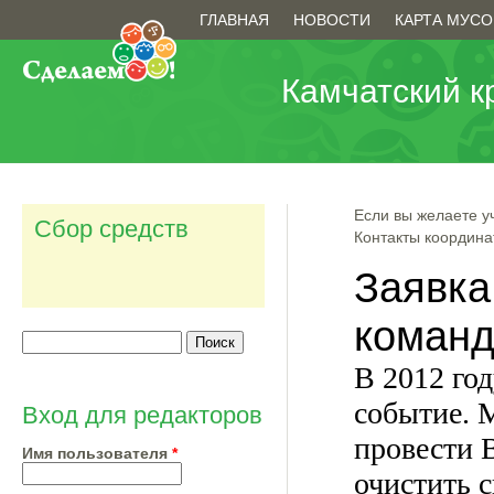
Перейти к основному содержанию
Главное меню
ГЛАВНАЯ
НОВОСТИ
КАРТА МУСО
Камчатский к
Вы здесь
Если вы желаете уч
Сбор средств
Контакты координа
Поиск
Форма поиска
Вход для редакторов
Имя пользователя
*